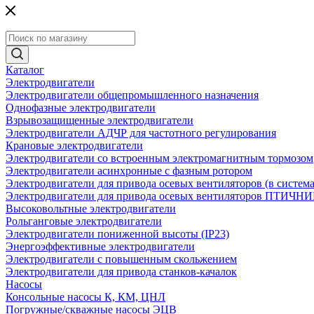
Каталог
Электродвигатели
Электродвигатели общепромышленного назначения
Однофазные электродвигатели
Взрывозащищенные электродвигатели
Электродвигатели АДЧР для частотного регулирования
Крановые электродвигатели
Электродвигатели со встроенным электромагнитным тормозом
Электродвигатели асинхронные с фазным ротором
Электродвигатели для привода осевых вентиляторов (в систем
Электродвигатели для привода осевых вентиляторов ПТИЧН
Высоковольтные электродвигатели
Рольганговые электродвигатели
Электродвигатели пониженной высоты (IP23)
Энергоэффективные электродвигатели
Электродвигатели с повышенным скольжением
Электродвигатели для привода станков-качалок
Насосы
Консольные насосы К, КМ, ЦНЛ
Погружные/скважные насосы ЭЦВ