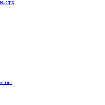
ЦМФ, НПК
ипа TRC