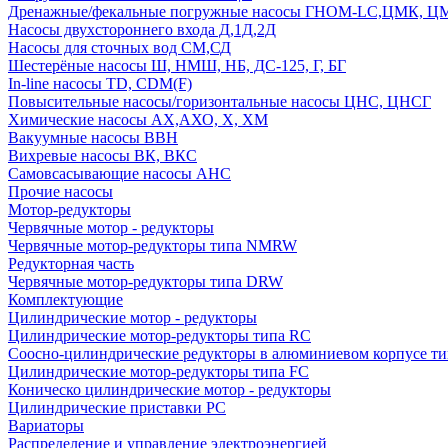
Дренажные/фекальные погружные насосы ГНОМ-LC,ЦМК, 
Насосы двухстороннего входа Д,1Д,2Д
Насосы для сточных вод СМ,СД
Шестерёные насосы Ш, НМШ, НБ, ДС-125, Г, БГ
In-line насосы TD, CDM(F)
Повысительные насосы/горизонтальные насосы ЦНС, ЦНСГ
Химические насосы АХ,АХО, Х, ХМ
Вакуумные насосы ВВН
Вихревые насосы ВК, ВКС
Самовсасывающие насосы АНС
Прочие насосы
Мотор-редукторы
Червячные мотор - редукторы
Червячные мотор-редукторы типа NMRW
Редукторная часть
Червячные мотор-редукторы типа DRW
Комплектующие
Цилиндрические мотор - редукторы
Цилиндрические мотор-редукторы типа RC
Соосно-цилиндрические редукторы в алюминиевом корпусе т
Цилиндрические мотор-редукторы типа FC
Коническо цилиндрические мотор - редукторы
Цилиндрические приставки PC
Вариаторы
Распределение и управление электроэнергией