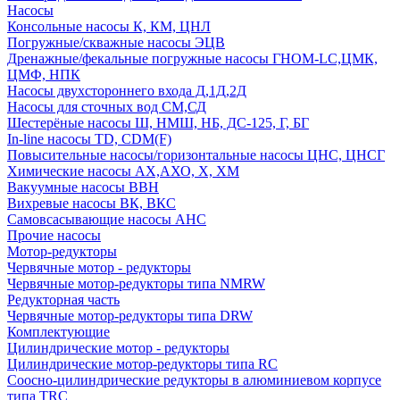
Насосы
Консольные насосы К, КМ, ЦНЛ
Погружные/скважные насосы ЭЦВ
Дренажные/фекальные погружные насосы ГНОМ-LC,ЦМК,
ЦМФ, НПК
Насосы двухстороннего входа Д,1Д,2Д
Насосы для сточных вод СМ,СД
Шестерёные насосы Ш, НМШ, НБ, ДС-125, Г, БГ
In-line насосы TD, CDM(F)
Повысительные насосы/горизонтальные насосы ЦНС, ЦНСГ
Химические насосы АХ,АХО, Х, ХМ
Вакуумные насосы ВВН
Вихревые насосы ВК, ВКС
Самовсасывающие насосы АНС
Прочие насосы
Мотор-редукторы
Червячные мотор - редукторы
Червячные мотор-редукторы типа NMRW
Редукторная часть
Червячные мотор-редукторы типа DRW
Комплектующие
Цилиндрические мотор - редукторы
Цилиндрические мотор-редукторы типа RC
Соосно-цилиндрические редукторы в алюминиевом корпусе
типа TRC