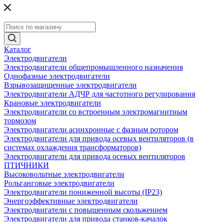
Каталог
Электродвигатели
Электродвигатели общепромышленного назначения
Однофазные электродвигатели
Взрывозащищенные электродвигатели
Электродвигатели АДЧР для частотного регулирования
Крановые электродвигатели
Электродвигатели со встроенным электромагнитным
тормозом
Электродвигатели асинхронные с фазным ротором
Электродвигатели для привода осевых вентиляторов (в
системах охлаждения трансформаторов)
Электродвигатели для привода осевых вентиляторов
ПТИЧНИКИ
Высоковольтные электродвигатели
Рольганговые электродвигатели
Электродвигатели пониженной высоты (IP23)
Энергоэффективные электродвигатели
Электродвигатели с повышенным скольжением
Электродвигатели для привода станков-качалок