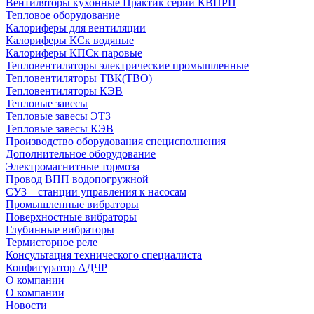
Вентиляторы кухонные Практик серии КВПРП
Тепловое оборудование
Калориферы для вентиляции
Калориферы КСк водяные
Калориферы КПСк паровые
Тепловентиляторы электрические промышленные
Тепловентиляторы ТВК(ТВО)
Тепловентиляторы КЭВ
Тепловые завесы
Тепловые завесы ЭТЗ
Тепловые завесы КЭВ
Производство оборудования специсполнения
Дополнительное оборудование
Электромагнитные тормоза
Провод ВПП водопогружной
СУЗ – станции управления к насосам
Промышленные вибраторы
Поверхностные вибраторы
Глубинные вибраторы
Термисторное реле
Консультация технического специалиста
Конфигуратор АДЧР
О компании
О компании
Новости