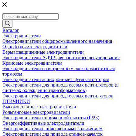
Каталог
Электродвигатели
Электродвигатели общепромышленного назначения
Однофазные электродвигатели
Взрывозащищенные электродвигатели
Электродвигатели АДЧР для частотного регулирования
Крановые электродвигатели
Электродвигатели со встроенным электромагнитным
тормозом
Электродвигатели асинхронные с фазным ротором
Электродвигатели для привода осевых вентиляторов (в
системах охлаждения трансформаторов)
Электродвигатели для привода осевых вентиляторов
ПТИЧНИКИ
Высоковольтные электродвигатели
Рольганговые электродвигатели
Электродвигатели пониженной высоты (IP23)
Энергоэффективные электродвигатели
Электродвигатели с повышенным скольжением
Электродвигатели для привода станков-качалок