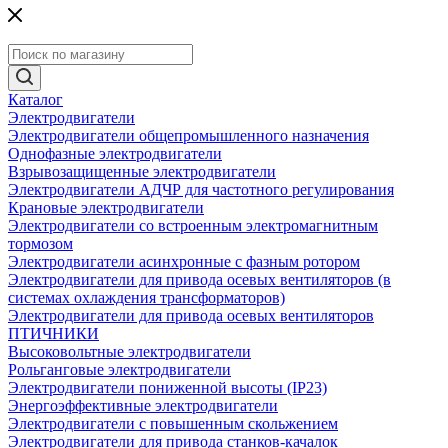
Каталог
Электродвигатели
Электродвигатели общепромышленного назначения
Однофазные электродвигатели
Взрывозащищенные электродвигатели
Электродвигатели АДЧР для частотного регулирования
Крановые электродвигатели
Электродвигатели со встроенным электромагнитным
тормозом
Электродвигатели асинхронные с фазным ротором
Электродвигатели для привода осевых вентиляторов (в
системах охлаждения трансформаторов)
Электродвигатели для привода осевых вентиляторов
ПТИЧНИКИ
Высоковольтные электродвигатели
Рольганговые электродвигатели
Электродвигатели пониженной высоты (IP23)
Энергоэффективные электродвигатели
Электродвигатели с повышенным скольжением
Электродвигатели для привода станков-качалок