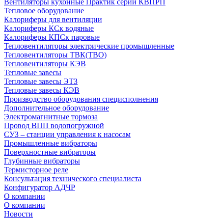
Вентиляторы кухонные Практик серии КВПРП
Тепловое оборудование
Калориферы для вентиляции
Калориферы КСк водяные
Калориферы КПСк паровые
Тепловентиляторы электрические промышленные
Тепловентиляторы ТВК(ТВО)
Тепловентиляторы КЭВ
Тепловые завесы
Тепловые завесы ЭТЗ
Тепловые завесы КЭВ
Производство оборудования специсполнения
Дополнительное оборудование
Электромагнитные тормоза
Провод ВПП водопогружной
СУЗ – станции управления к насосам
Промышленные вибраторы
Поверхностные вибраторы
Глубинные вибраторы
Термисторное реле
Консультация технического специалиста
Конфигуратор АДЧР
О компании
О компании
Новости