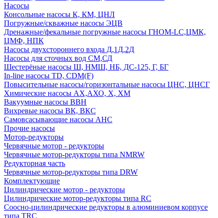
Насосы
Консольные насосы К, КМ, ЦНЛ
Погружные/скважные насосы ЭЦВ
Дренажные/фекальные погружные насосы ГНОМ-LC,ЦМК,
ЦМФ, НПК
Насосы двухстороннего входа Д,1Д,2Д
Насосы для сточных вод СМ,СД
Шестерёные насосы Ш, НМШ, НБ, ДС-125, Г, БГ
In-line насосы TD, CDM(F)
Повысительные насосы/горизонтальные насосы ЦНС, ЦНСГ
Химические насосы АХ,АХО, Х, ХМ
Вакуумные насосы ВВН
Вихревые насосы ВК, ВКС
Самовсасывающие насосы АНС
Прочие насосы
Мотор-редукторы
Червячные мотор - редукторы
Червячные мотор-редукторы типа NMRW
Редукторная часть
Червячные мотор-редукторы типа DRW
Комплектующие
Цилиндрические мотор - редукторы
Цилиндрические мотор-редукторы типа RC
Соосно-цилиндрические редукторы в алюминиевом корпусе
типа TRC