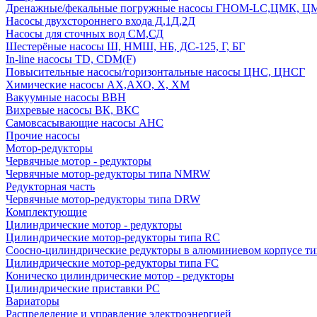
Дренажные/фекальные погружные насосы ГНОМ-LC,ЦМК, 
Насосы двухстороннего входа Д,1Д,2Д
Насосы для сточных вод СМ,СД
Шестерёные насосы Ш, НМШ, НБ, ДС-125, Г, БГ
In-line насосы TD, CDM(F)
Повысительные насосы/горизонтальные насосы ЦНС, ЦНСГ
Химические насосы АХ,АХО, Х, ХМ
Вакуумные насосы ВВН
Вихревые насосы ВК, ВКС
Самовсасывающие насосы АНС
Прочие насосы
Мотор-редукторы
Червячные мотор - редукторы
Червячные мотор-редукторы типа NMRW
Редукторная часть
Червячные мотор-редукторы типа DRW
Комплектующие
Цилиндрические мотор - редукторы
Цилиндрические мотор-редукторы типа RC
Соосно-цилиндрические редукторы в алюминиевом корпусе т
Цилиндрические мотор-редукторы типа FC
Коническо цилиндрические мотор - редукторы
Цилиндрические приставки PC
Вариаторы
Распределение и управление электроэнергией