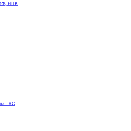
ЦМФ, НПК
ипа TRC