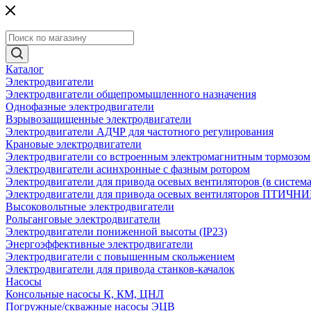
Каталог
Электродвигатели
Электродвигатели общепромышленного назначения
Однофазные электродвигатели
Взрывозащищенные электродвигатели
Электродвигатели АДЧР для частотного регулирования
Крановые электродвигатели
Электродвигатели со встроенным электромагнитным тормозом
Электродвигатели асинхронные с фазным ротором
Электродвигатели для привода осевых вентиляторов (в систем
Электродвигатели для привода осевых вентиляторов ПТИЧН
Высоковольтные электродвигатели
Рольганговые электродвигатели
Электродвигатели пониженной высоты (IP23)
Энергоэффективные электродвигатели
Электродвигатели с повышенным скольжением
Электродвигатели для привода станков-качалок
Насосы
Консольные насосы К, КМ, ЦНЛ
Погружные/скважные насосы ЭЦВ