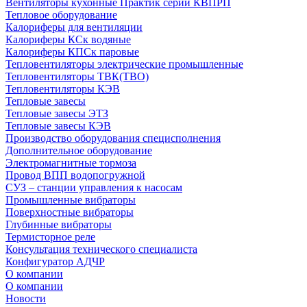
Вентиляторы кухонные Практик серии КВПРП
Тепловое оборудование
Калориферы для вентиляции
Калориферы КСк водяные
Калориферы КПСк паровые
Тепловентиляторы электрические промышленные
Тепловентиляторы ТВК(ТВО)
Тепловентиляторы КЭВ
Тепловые завесы
Тепловые завесы ЭТЗ
Тепловые завесы КЭВ
Производство оборудования специсполнения
Дополнительное оборудование
Электромагнитные тормоза
Провод ВПП водопогружной
СУЗ – станции управления к насосам
Промышленные вибраторы
Поверхностные вибраторы
Глубинные вибраторы
Термисторное реле
Консультация технического специалиста
Конфигуратор АДЧР
О компании
О компании
Новости