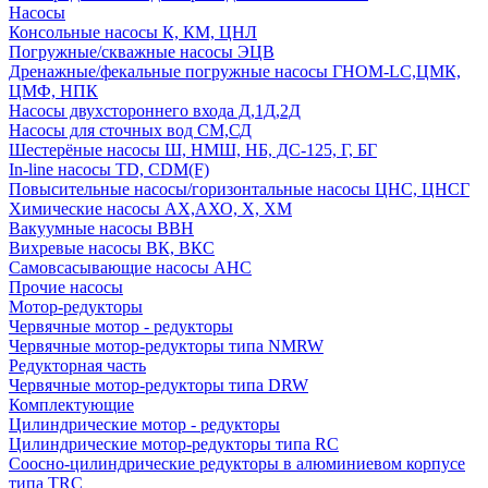
Насосы
Консольные насосы К, КМ, ЦНЛ
Погружные/скважные насосы ЭЦВ
Дренажные/фекальные погружные насосы ГНОМ-LC,ЦМК,
ЦМФ, НПК
Насосы двухстороннего входа Д,1Д,2Д
Насосы для сточных вод СМ,СД
Шестерёные насосы Ш, НМШ, НБ, ДС-125, Г, БГ
In-line насосы TD, CDM(F)
Повысительные насосы/горизонтальные насосы ЦНС, ЦНСГ
Химические насосы АХ,АХО, Х, ХМ
Вакуумные насосы ВВН
Вихревые насосы ВК, ВКС
Самовсасывающие насосы АНС
Прочие насосы
Мотор-редукторы
Червячные мотор - редукторы
Червячные мотор-редукторы типа NMRW
Редукторная часть
Червячные мотор-редукторы типа DRW
Комплектующие
Цилиндрические мотор - редукторы
Цилиндрические мотор-редукторы типа RC
Соосно-цилиндрические редукторы в алюминиевом корпусе
типа TRC