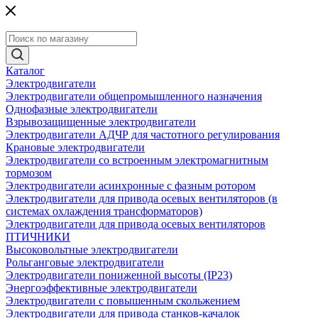
Каталог
Электродвигатели
Электродвигатели общепромышленного назначения
Однофазные электродвигатели
Взрывозащищенные электродвигатели
Электродвигатели АДЧР для частотного регулирования
Крановые электродвигатели
Электродвигатели со встроенным электромагнитным
тормозом
Электродвигатели асинхронные с фазным ротором
Электродвигатели для привода осевых вентиляторов (в
системах охлаждения трансформаторов)
Электродвигатели для привода осевых вентиляторов
ПТИЧНИКИ
Высоковольтные электродвигатели
Рольганговые электродвигатели
Электродвигатели пониженной высоты (IP23)
Энергоэффективные электродвигатели
Электродвигатели с повышенным скольжением
Электродвигатели для привода станков-качалок