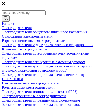
Каталог
Электродвигатели
Электродвигатели общепромышленного назначения
Однофазные электродвигатели
Взрывозащищенные электродвигатели
Электродвигатели АДЧР для частотного регулирования
Крановые электродвигатели
Электродвигатели со встроенным электромагнитным
тормозом
Электродвигатели асинхронные с фазным ротором
Электродвигатели для привода осевых вентиляторов (в
системах охлаждения трансформаторов)
Электродвигатели для привода осевых вентиляторов
ПТИЧНИКИ
Высоковольтные электродвигатели
Рольганговые электродвигатели
Электродвигатели пониженной высоты (IP23)
Энергоэффективные электродвигатели
Электродвигатели с повышенным скольжением
Электродвигатели для привода станков-качалок