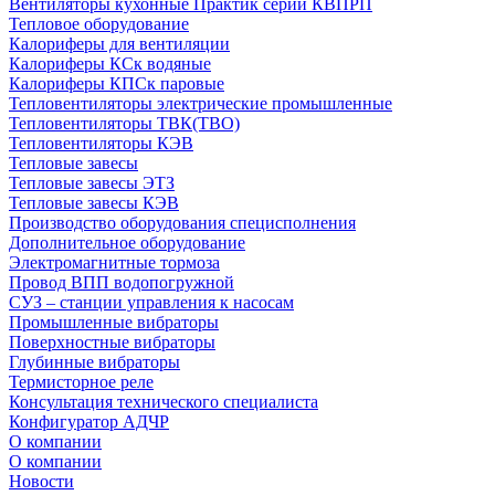
Вентиляторы кухонные Практик серии КВПРП
Тепловое оборудование
Калориферы для вентиляции
Калориферы КСк водяные
Калориферы КПСк паровые
Тепловентиляторы электрические промышленные
Тепловентиляторы ТВК(ТВО)
Тепловентиляторы КЭВ
Тепловые завесы
Тепловые завесы ЭТЗ
Тепловые завесы КЭВ
Производство оборудования специсполнения
Дополнительное оборудование
Электромагнитные тормоза
Провод ВПП водопогружной
СУЗ – станции управления к насосам
Промышленные вибраторы
Поверхностные вибраторы
Глубинные вибраторы
Термисторное реле
Консультация технического специалиста
Конфигуратор АДЧР
О компании
О компании
Новости