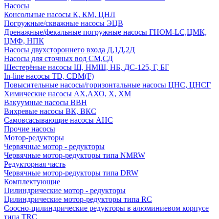
Насосы
Консольные насосы К, КМ, ЦНЛ
Погружные/скважные насосы ЭЦВ
Дренажные/фекальные погружные насосы ГНОМ-LC,ЦМК,
ЦМФ, НПК
Насосы двухстороннего входа Д,1Д,2Д
Насосы для сточных вод СМ,СД
Шестерёные насосы Ш, НМШ, НБ, ДС-125, Г, БГ
In-line насосы TD, CDM(F)
Повысительные насосы/горизонтальные насосы ЦНС, ЦНСГ
Химические насосы АХ,АХО, Х, ХМ
Вакуумные насосы ВВН
Вихревые насосы ВК, ВКС
Самовсасывающие насосы АНС
Прочие насосы
Мотор-редукторы
Червячные мотор - редукторы
Червячные мотор-редукторы типа NMRW
Редукторная часть
Червячные мотор-редукторы типа DRW
Комплектующие
Цилиндрические мотор - редукторы
Цилиндрические мотор-редукторы типа RC
Соосно-цилиндрические редукторы в алюминиевом корпусе
типа TRC