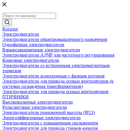
Каталог
Электродвигатели
Электродвигатели общепромышленного назначения
Однофазные электродвигатели
Взрывозащищенные электродвигатели
Электродвигатели АДЧР для частотного регулирования
Крановые электродвигатели
Электродвигатели со встроенным электромагнитным
тормозом
Электродвигатели асинхронные с фазным ротором
Электродвигатели для привода осевых вентиляторов (в
системах охлаждения трансформаторов)
Электродвигатели для привода осевых вентиляторов
ПТИЧНИКИ
Высоковольтные электродвигатели
Рольганговые электродвигатели
Электродвигатели пониженной высоты (IP23)
Энергоэффективные электродвигатели
Электродвигатели с повышенным скольжением
Электродвигатели для привода станков-качалок