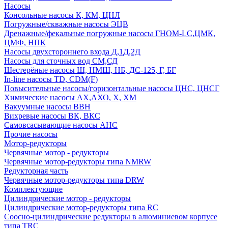
Насосы
Консольные насосы К, КМ, ЦНЛ
Погружные/скважные насосы ЭЦВ
Дренажные/фекальные погружные насосы ГНОМ-LC,ЦМК,
ЦМФ, НПК
Насосы двухстороннего входа Д,1Д,2Д
Насосы для сточных вод СМ,СД
Шестерёные насосы Ш, НМШ, НБ, ДС-125, Г, БГ
In-line насосы TD, CDM(F)
Повысительные насосы/горизонтальные насосы ЦНС, ЦНСГ
Химические насосы АХ,АХО, Х, ХМ
Вакуумные насосы ВВН
Вихревые насосы ВК, ВКС
Самовсасывающие насосы АНС
Прочие насосы
Мотор-редукторы
Червячные мотор - редукторы
Червячные мотор-редукторы типа NMRW
Редукторная часть
Червячные мотор-редукторы типа DRW
Комплектующие
Цилиндрические мотор - редукторы
Цилиндрические мотор-редукторы типа RC
Соосно-цилиндрические редукторы в алюминиевом корпусе
типа TRC