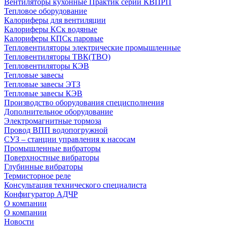
Вентиляторы кухонные Практик серии КВПРП
Тепловое оборудование
Калориферы для вентиляции
Калориферы КСк водяные
Калориферы КПСк паровые
Тепловентиляторы электрические промышленные
Тепловентиляторы ТВК(ТВО)
Тепловентиляторы КЭВ
Тепловые завесы
Тепловые завесы ЭТЗ
Тепловые завесы КЭВ
Производство оборудования специсполнения
Дополнительное оборудование
Электромагнитные тормоза
Провод ВПП водопогружной
СУЗ – станции управления к насосам
Промышленные вибраторы
Поверхностные вибраторы
Глубинные вибраторы
Термисторное реле
Консультация технического специалиста
Конфигуратор АДЧР
О компании
О компании
Новости